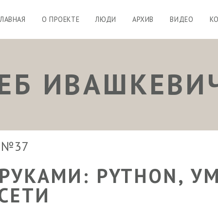
ГЛАВНАЯ
О ПРОЕКТЕ
ЛЮДИ
АРХИВ
ВИДЕО
К
ЛЕБ ИВАШКЕВИ
p №37
 РУКАМИ: PYTHON, У
СЕТИ