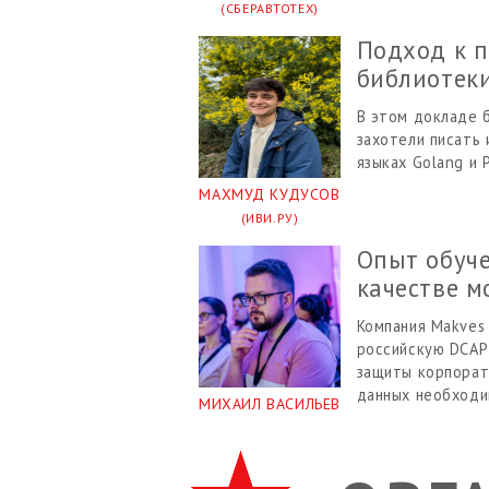
(СБЕРАВТОТЕХ)
Подход к 
библиотеки
В этом докладе б
захотели писать
языках Golang и 
МАХМУД КУДУСОВ
(ИВИ.РУ)
Опыт обуче
качестве м
Компания Makves 
российскую DCAP 
защиты корпорат
данных необходи
МИХАИЛ ВАСИЛЬЕВ