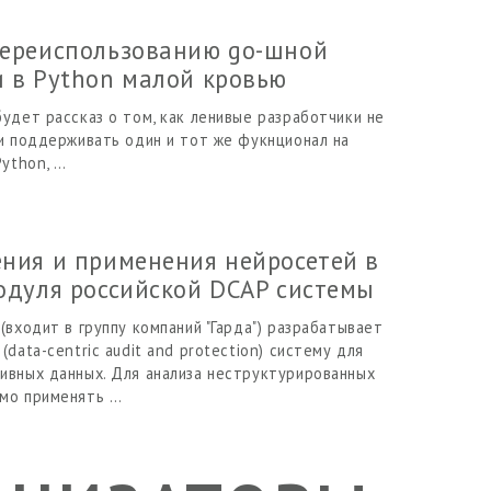
переиспользованию go-шной
 в Python малой кровью
удет рассказ о том, как ленивые разработчики не
 и поддерживать один и тот же фукнционал на
Python, …
ния и применения нейросетей в
одуля российской DCAP системы
(входит в группу компаний "Гарда") разрабатывает
(data-centric audit and protection) систему для
ивных данных. Для анализа неструктурированных
мо применять …