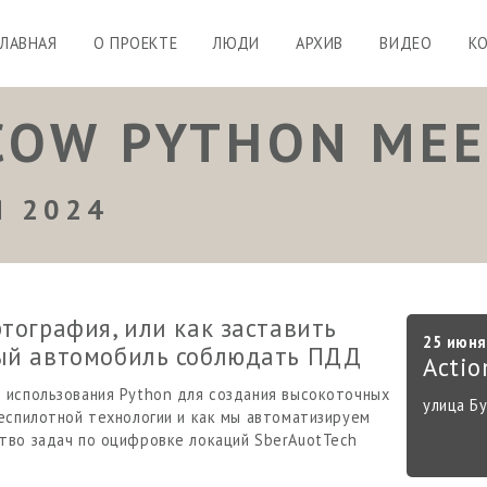
ГЛАВНАЯ
О ПРОЕКТЕ
ЛЮДИ
АРХИВ
ВИДЕО
К
OW PYTHON MEE
Я 2024
тография, или как заставить
25 июня
ый автомобиль соблюдать ПДД
Actio
 использования Python для создания высокоточных
улица Бу
еспилотной технологии и как мы автоматизируем
тво задач по оцифровке локаций SberAuotTech