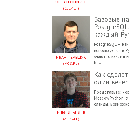
ОСТАТОЧНИКОВ
(СВЕМЕЛ)
Базовые н
PostgreSQL
каждый Py
PostgreSQL — наи
используется в P
знают, с какими 
ИВАН ТЕРЕЩУК
В …
(MOS.RU)
Как сделат
один вечер​
Представьте: че
MoscowPython. У 
слайды. Возможно
ИЛЬЯ ЛЕБЕДЕВ
(ZIPSALE)