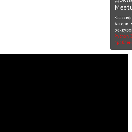
Meet
Классиф
Алгорит
реккуре
Python 3
проблем