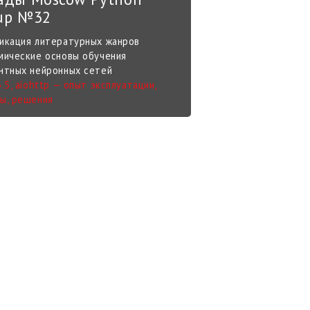
up №32
икация литературных жанров
мические основы обучения
нтных нейронных сетей
.5, aiohttp — опыт эксплуатации,
ы, решения