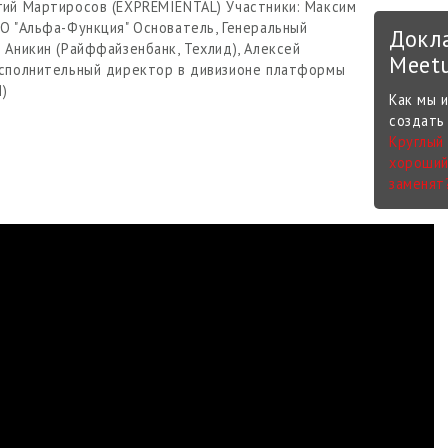
гий Мартиросов (EXPREMIENTAL) Участники: Максим
О "Альфа-Функция" Основатель, Генеральный
Докл
 Аникин (Райффайзенбанк, Техлид), Алексей
Meet
Исполнительный директор в дивизионе платформы
)
Как мы 
создать
Круглый 
хороший
заменят