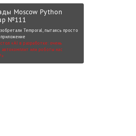
ады Moscow Python
up №111
изобретали Temporal, пытаясь просто
 приложение
стол «AI в разработке: очень
 автокомплит или роботы нас
?»